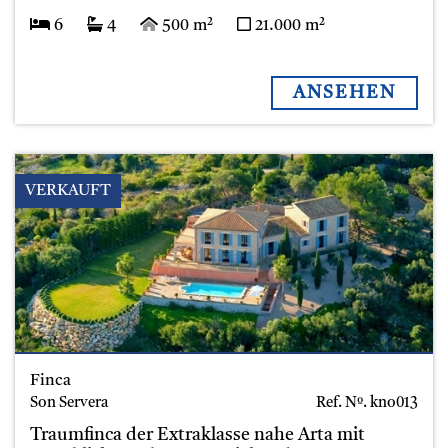
6
4
500 m²
21.000 m²
ANSEHEN
VERKAUFT
Finca
Son Servera
Ref. Nº.
kno013
Traumfinca der Extraklasse nahe Arta mit