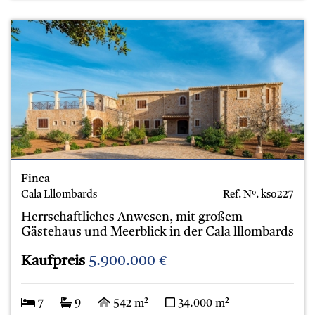
Finca
Cala Lllombards
Ref. Nº.
kso227
Herrschaftliches Anwesen, mit großem
Gästehaus und Meerblick in der Cala lllombards
Kaufpreis
5.900.000 €
7
9
542 m²
34.000 m²