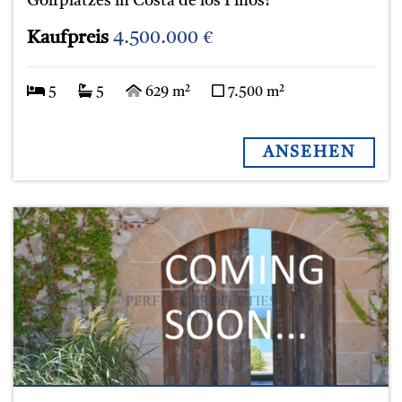
Golfplatzes in Costa de los Pinos!
Kaufpreis
4.500.000 €
5
5
629 m²
7.500 m²
ANSEHEN