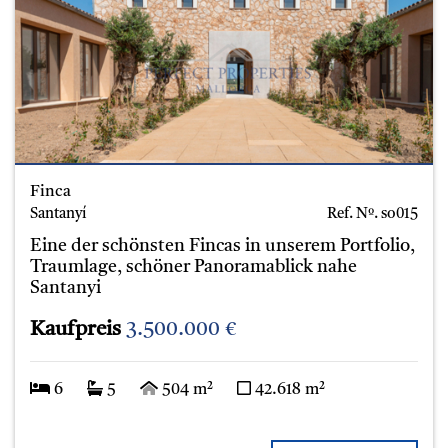
Finca
Santanyí
Ref. Nº.
so015
Eine der schönsten Fincas in unserem Portfolio,
Traumlage, schöner Panoramablick nahe
Santanyi
Kaufpreis
3.500.000 €
6
5
504 m²
42.618 m²