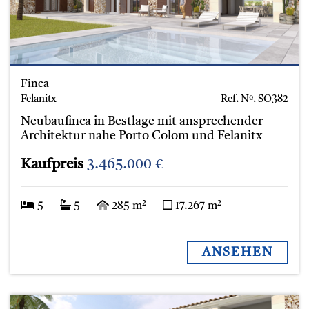
Finca
Felanitx
Ref. Nº.
SO382
Neubaufinca in Bestlage mit ansprechender
Architektur nahe Porto Colom und Felanitx
Kaufpreis
3.465.000 €
5
5
285 m²
17.267 m²
ANSEHEN