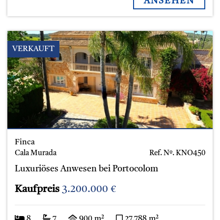
ANSEHEN
VERKAUFT
Finca
Cala Murada
Ref. Nº.
KNO450
Luxuriöses Anwesen bei Portocolom
Kaufpreis
3.200.000 €
8
7
900 m²
27.788 m²