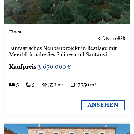
Finca
Ref. Nº.
so888
Fantastisches Neubauprojekt in Bestlage mit
Meerblick nahe Ses Salines und Santanyi
Kaufpreis
3.650.000 €
5
5
350 m²
17.750 m²
ANSEHEN