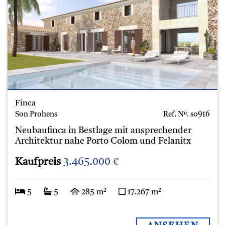
Finca
Son Prohens
Ref. Nº.
so916
Neubaufinca in Bestlage mit ansprechender
Architektur nahe Porto Colom und Felanitx
Kaufpreis
3.465.000 €
5
5
285 m²
17.267 m²