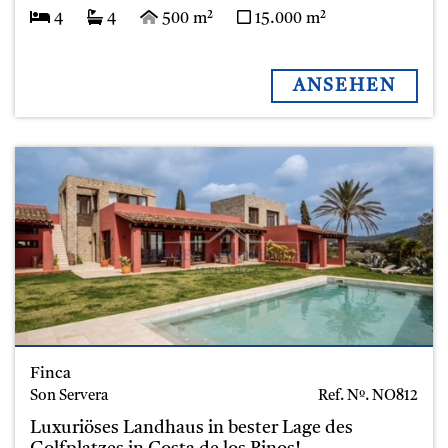
4
4
500 m²
15.000 m²
ANSEHEN
Finca
Son Servera
Ref. Nº.
NO812
Luxuriöses Landhaus in bester Lage des