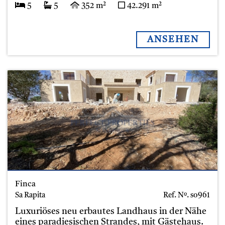
5
5
352 m²
42.291 m²
ANSEHEN
Finca
Sa Rapita
Ref. Nº.
so961
Luxuriöses neu erbautes Landhaus in der Nähe
eines paradiesischen Strandes, mit Gästehaus.