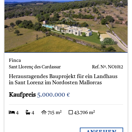
Finca
Sant Llorenç des Cardassar
Ref. Nº.
NO1012
Herausragendes Bauprojekt für ein Landhaus
in Sant Lorenz im Nordosten Mallorcas
Kaufpreis
5.000.000 €
4
4
715 m²
43.706 m²