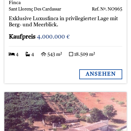
Finca
Sant Llorenç Des Cardassar
Ref. Nº.
NO965
Exklusive Luxusfinca in privilegierter Lage mit
Berg- und Meerblick.
Kaufpreis
4.000.000 €
4
4
543 m²
18.509 m²
ANSEHEN