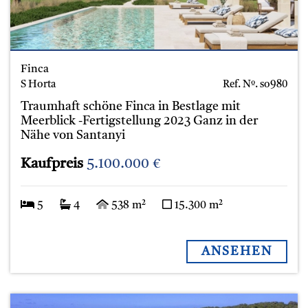
Finca
S Horta
Ref. Nº.
so980
Traumhaft schöne Finca in Bestlage mit
Meerblick -Fertigstellung 2023 Ganz in der
Nähe von Santanyi
Kaufpreis
5.100.000 €
5
4
538 m²
15.300 m²
ANSEHEN