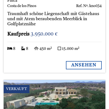
Finca
Costa de los Pinos
Ref. Nº.
kno034
Traumhaft schöne Liegenschaft mit Gästehaus
und mit Atem beraubenden Meerblick in
Golfplatznähe
Kaufpreis
3.950.000 €
8
8
450 m²
15.000 m²
ANSEHEN
VERKAUFT