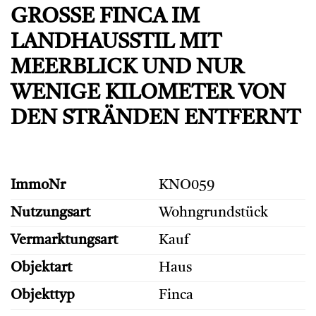
GROSSE FINCA IM L
ANDHAUSSTIL MIT M
EERBLICK UND NUR W
ENIGE KILOMETER VON D
EN STRÄNDEN ENTFERNT
ImmoNr
KNO059
Nutzungsart
Wohngrundstück
Vermarktungsart
Kauf
Objektart
Haus
Objekttyp
Finca