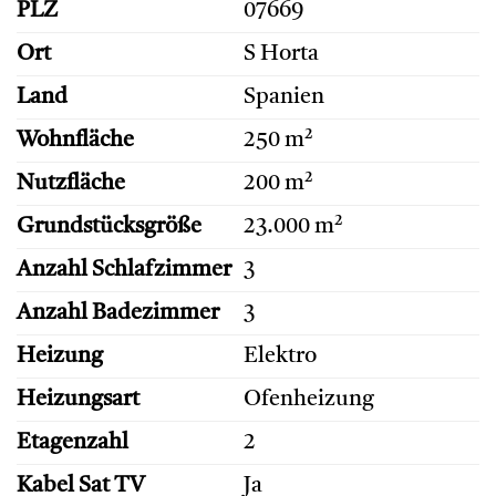
PLZ
07669
Ort
S Horta
Land
Spanien
Wohnfläche
250 m²
Nutzfläche
200 m²
Grundstücksgröße
23.000 m²
Anzahl Schlafzimmer
3
Anzahl Badezimmer
3
Heizung
Elektro
Heizungsart
Ofenheizung
Etagenzahl
2
Kabel Sat TV
Ja