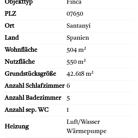
Objekttyp
Finca
PLZ
07650
Ort
Santanyí
Land
Spanien
Wohnfläche
504 m²
Nutzfläche
550 m²
Grundstücksgröße
42.618 m²
Anzahl Schlafzimmer
6
Anzahl Badezimmer
5
Anzahl sep. WC
1
Luft/Wasser
Heizung
Wärmepumpe