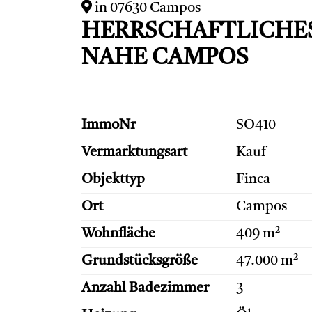
in 07630 Campos
HERRSCHAFTLICHES
NAHE CAMPOS
ImmoNr
SO410
Vermarktungsart
Kauf
Objekttyp
Finca
Ort
Campos
Wohnfläche
409 m²
Grundstücksgröße
47.000 m²
Anzahl Badezimmer
3