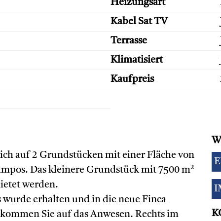
Heizungsart
Kabel Sat TV
Terrasse
Klimatisiert
Kaufpreis
W
 sich auf 2 Grundstücken mit einer Fläche von
E
ampos. Das kleinere Grundstück mit 7500 m²
ietet werden.
I
s wurde erhalten und in die neue Finca
K
or kommen Sie auf das Anwesen. Rechts im