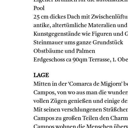
Eigener Brunnen für die automatisc
Pool
25 cm dickes Dach mit Zwischenlüft
antike, altertümliche Materalien un
Kunstgegenstände wie Figuren und 
Steinmauer ums ganze Grundstück
Obstbäume und Palmen
Erdgeschoss ca 90qm Terrasse, 1. Ob
LAGE
Mitten in der ‘Comarca de Migjorn’ b
Campos, von wo aus man die wunders
vollen Zügen genießen und einige de
Mit seinen verschlungenen Sträßchen 
Campos zu großen Teilen den Charme
Campos wohnen die Menschen überwi