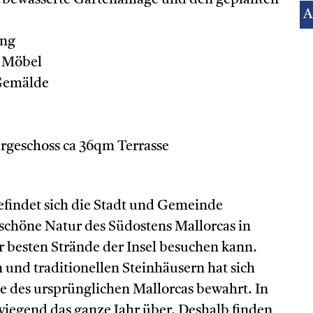
h bewässerte Gartenanlage und den geplanten
ung
d Möbel
Gemälde
ergeschoss ca 36qm Terrasse
efindet sich die Stadt und Gemeinde
chöne Natur des Südostens Mallorcas in
r besten Strände der Insel besuchen kann.
und traditionellen Steinhäusern hat sich
 des ursprünglichen Mallorcas bewahrt. In
egend das ganze Jahr über. Deshalb finden