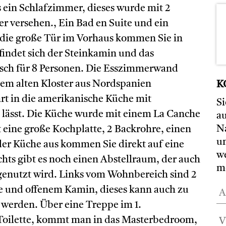
s ein Schlafzimmer, dieses wurde mit 2
r versehen., Ein Bad en Suite und ein
 die große Tür im Vorhaus kommen Sie in
findet sich der Steinkamin und das
sch für 8 Personen. Die Esszimmerwand
nem alten Kloster aus Nordspanien
K
hrt in die amerikanische Küche mit
S
 lässt. Die Küche wurde mit einem La Canche
a
Na
t eine große Kochplatte, 2 Backrohre, einen
u
der Küche aus kommen Sie direkt auf eine
w
hts gibt es noch einen Abstellraum, der auch
m
enutzt wird. Links vom Wohnbereich sind 2
e und offenem Kamin, dieses kann auch zu
werden. Über eine Treppe im 1.
Toilette, kommt man in das Masterbedroom,