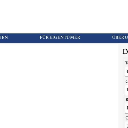
IEN
FÜR EIGENTÜMER
ÜBER 
I
V
O
R
O