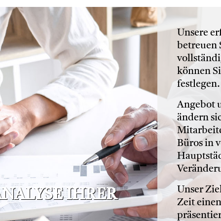
Unsere e
betreuen 
vollständ
können Si
festlegen.
Angebot 
ändern si
Mitarbeit
Büros in 
Hauptstäd
Veränder
Unser Ziel
ANALYSE IHRER
Zeit eine
präsentie