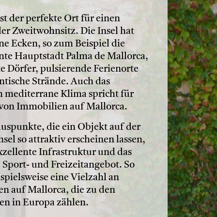
st der perfekte Ort für einen
er Zweitwohnsitz. Die Insel hat
ne Ecken, so zum Beispiel die
nte Hauptstadt Palma de Mallorca,
e Dörfer, pulsierende Ferienorte
tische Strände. Auch das
mediterrane Klima spricht für
von Immobilien auf Mallorca.
luspunkte, die ein Objekt auf der
sel so attraktiv erscheinen lassen,
xzellente Infrastruktur und das
e Sport- und Freizeitangebot. So
ispielsweise eine Vielzahl an
en auf Mallorca, die zu den
ten in Europa zählen.