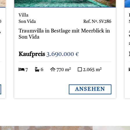
Villa
0
Son Vida
Ref. Nº.
SV286
,
Traumvilla in Bestlage mit Meerblick in
Son Vida
Kaufpreis
3.690.000 €
7
6
770 m²
2.065 m²
ANSEHEN