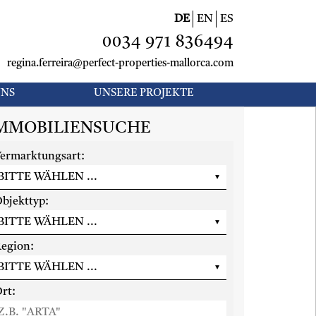
DE
EN
ES
0034 971 836494
regina.ferreira@perfect-properties-mallorca.com
UNS
UNSERE PROJEKTE
MMOBILIENSUCHE
ermarktungsart:
bjekttyp:
egion:
rt: