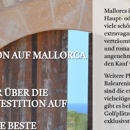
Mallorca i
Haupt- od
viele schö
extravaga
verträumt
und roman
ION AUF MALLORCA
angenehm 
den Kauf 
Weitere P
Balearenin
sind die e
 ÜBER DIE
vielseitig
VESTITION AUF
gibt es be
Golfplätz
exklusivs
E BESTE