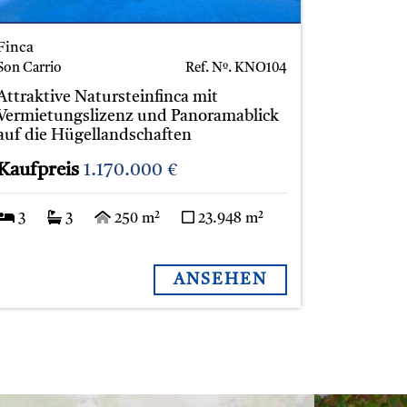
Finca
Son Carrio
Ref. Nº.
KNO104
Attraktive Natursteinfinca mit
Vermietungslizenz und Panoramablick
auf die Hügellandschaften
Kaufpreis
1.170.000 €
3
3
250 m²
23.948 m²
ANSEHEN